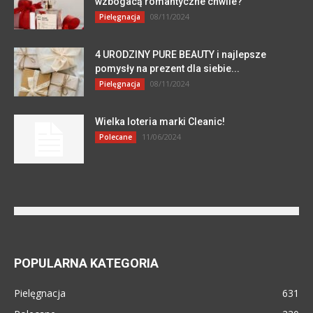
wzbogacą romantyczne chwile?
08/11/2024
Pielęgnacja
4 URODZINY PURE BEAUTY i najlepsze
pomysły na prezent dla siebie...
08/11/2024
Pielęgnacja
Wielka loteria marki Cleanic!
11/06/2024
Polecane
POPULARNA KATEGORIA
Pielęgnacja
631