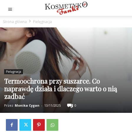
Strona główna
Pielęgnacja
Pielęgnacja
Termoochrona przy suszarce. Co
naprawdę działa i dlaczego warto o nią
zadbać
Przez
Monika Cygan
-
13/11/2025
0