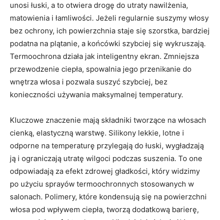
unosi łuski, a to otwiera drogę do utraty nawilżenia,
matowienia i łamliwości. Jeżeli regularnie suszymy włosy
bez ochrony, ich powierzchnia staje się szorstka, bardziej
podatna na plątanie, a końcówki szybciej się wykruszają.
Termoochrona działa jak inteligentny ekran. Zmniejsza
przewodzenie ciepła, spowalnia jego przenikanie do
wnętrza włosa i pozwala suszyć szybciej, bez
konieczności używania maksymalnej temperatury.
Kluczowe znaczenie mają składniki tworzące na włosach
cienką, elastyczną warstwę. Silikony lekkie, lotne i
odporne na temperaturę przylegają do łuski, wygładzają
ją i ograniczają utratę wilgoci podczas suszenia. To one
odpowiadają za efekt zdrowej gładkości, który widzimy
po użyciu sprayów termoochronnych stosowanych w
salonach. Polimery, które kondensują się na powierzchni
włosa pod wpływem ciepła, tworzą dodatkową barierę,