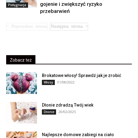
gojenie i zwiększyć ryzyko
Pielęgnacja
przebarwień
Zobacz też
Brokatowe włosy! Sprawdź jak je zrobić
01/08/2022
Włosy
Dłonie zdradzą Twój wiek
20/02/2025
Dłonie
Najlepsze domowe zabiegi na ciało