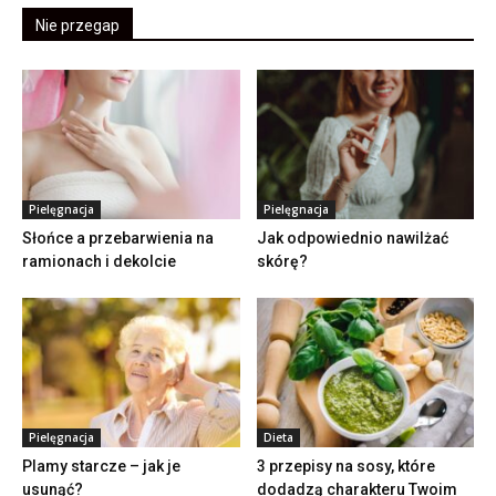
Nie przegap
Pielęgnacja
Pielęgnacja
Słońce a przebarwienia na
Jak odpowiednio nawilżać
ramionach i dekolcie
skórę?
Pielęgnacja
Dieta
Plamy starcze – jak je
3 przepisy na sosy, które
usunąć?
dodadzą charakteru Twoim