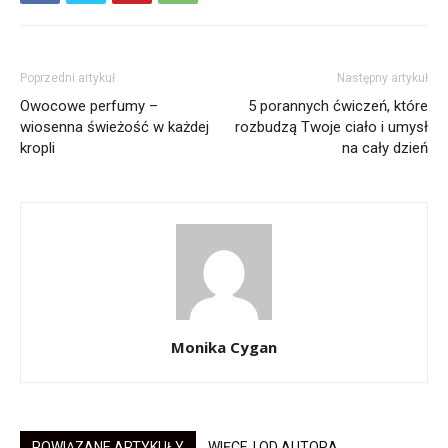
Poprzedni artykuł
Następny artykuł
Owocowe perfumy –
5 porannych ćwiczeń, które
wiosenna świeżość w każdej
rozbudzą Twoje ciało i umysł
kropli
na cały dzień
Monika Cygan
POWIĄZANE ARTYKUŁY
WIĘCEJ OD AUTORA