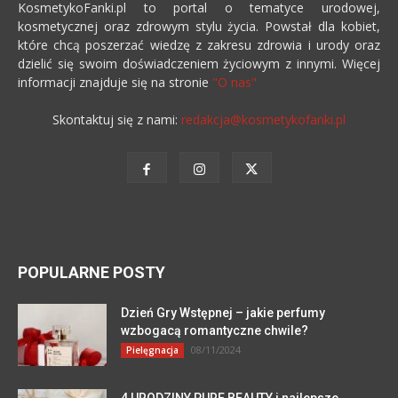
KosmetykoFanki.pl to portal o tematyce urodowej,
kosmetycznej oraz zdrowym stylu życia. Powstał dla kobiet,
które chcą poszerzać wiedzę z zakresu zdrowia i urody oraz
dzielić się swoim doświadczeniem życiowym z innymi. Więcej
informacji znajduje się na stronie
"O nas"
Skontaktuj się z nami:
redakcja@kosmetykofanki.pl
POPULARNE POSTY
Dzień Gry Wstępnej – jakie perfumy
wzbogacą romantyczne chwile?
08/11/2024
Pielęgnacja
4 URODZINY PURE BEAUTY i najlepsze