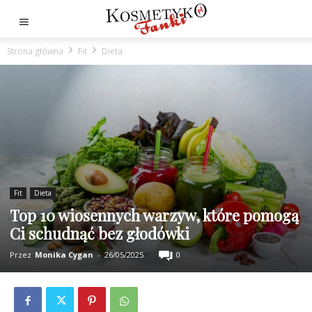
Strona główna
Fit
Dieta
Fit
Dieta
Top 10 wiosennych warzyw, które pomogą
Ci schudnąć bez głodówki
Przez
Monika Cygan
-
26/05/2025
0