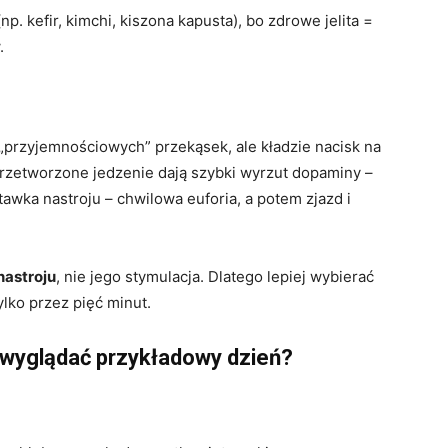
. kefir, kimchi, kiszona kapusta), bo zdrowe jelita =
.
„przyjemnościowych” przekąsek, ale kładzie nacisk na
przetworzone jedzenie dają szybki wyrzut dopaminy –
tawka nastroju – chwilowa euforia, a potem zjazd i
nastroju
, nie jego stymulacja. Dlatego lepiej wybierać
ylko przez pięć minut.
 wyglądać przykładowy dzień?