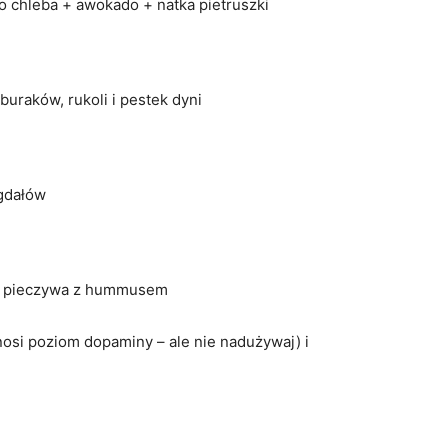
o chleba + awokado + natka pietruszki
buraków, rukoli i pestek dyni
igdałów
o pieczywa z hummusem
osi poziom dopaminy – ale nie nadużywaj) i