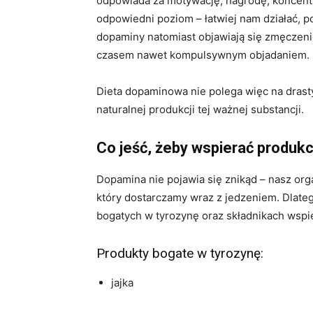
odpowiada za motywację, nagrodę, koncentr
odpowiedni poziom – łatwiej nam działać, p
dopaminy natomiast objawiają się zmęczeni
czasem nawet kompulsywnym objadaniem.
Dieta dopaminowa nie polega więc na drast
naturalnej produkcji tej ważnej substancji.
Co jeść, żeby wspierać produk
Dopamina nie pojawia się znikąd – nasz or
który dostarczamy wraz z jedzeniem. Dlate
bogatych w tyrozynę oraz składnikach wsp
Produkty bogate w tyrozynę:
jajka