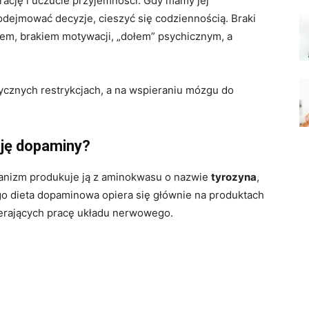
ację i uczucie przyjemności. Gdy mamy jej
odejmować decyzje, cieszyć się codziennością. Braki
em, brakiem motywacji, „dołem” psychicznym, a
ycznych restrykcjach, a na wspieraniu mózgu do
cję dopaminy?
ganizm produkuje ją z aminokwasu o nazwie
tyrozyna
,
go dieta dopaminowa opiera się głównie na produktach
ierających pracę układu nerwowego.