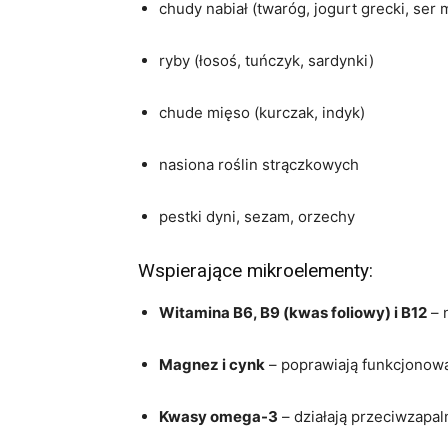
chudy nabiał (twaróg, jogurt grecki, ser 
ryby (łosoś, tuńczyk, sardynki)
chude mięso (kurczak, indyk)
nasiona roślin strączkowych
pestki dyni, sezam, orzechy
Wspierające mikroelementy:
Witamina B6, B9 (kwas foliowy) i B12
– 
Magnez i cynk
– poprawiają funkcjonow
Kwasy omega-3
– działają przeciwzapalni