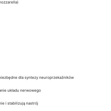
mozzarella)
niezbędne dla syntezy neuroprzekaźników
anie układu nerwowego
e i stabilizują nastrój