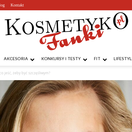
log
Kontakt
AKCESORIA
KONKURSY I TESTY
FIT
LIFESTYL
KosmetykoFanki.pl
o jeść, żeby być szczęśliwym?