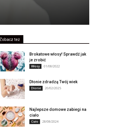
Zobacz też
Brokatowe włosy! Sprawdź jak
je zrobić
01/08/2022
Włosy
Dłonie zdradzą Twój wiek
20/02/2025
Dłonie
Najlepsze domowe zabiegi na
ciało
28/08/2024
Ciało