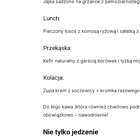
Jajka sadzone na grzance z pełnoziarnisteg
Lunch:
Pieczony łosoś z komosą ryżową i sałatką z 
Przekąska:
Kefir naturalny z garścią borówek i łyżką m
Kolacja:
Zupa krem z soczewicy + kromka razoweg
Do tego kawa (która również chwilowo podn
obowiązkowo – nawodnienie!
Nie tylko jedzenie