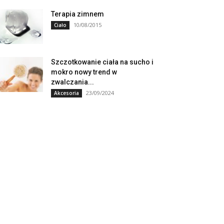
Terapia zimnem
10/08/2015
Ciało
Szczotkowanie ciała na sucho i
mokro nowy trend w
zwalczania...
23/09/2024
Akcesoria