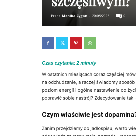
szczęśliwym?
Przez
Monika Cygan
-
20/05/2025
0
Czas czytania:
2
minuty
W ostatnich miesiącach coraz częściej mówi
na odchudzanie, a raczej świadomy sposób
poziom energii i ogólne nastawienie do życ
poprawić sobie nastrój? Zdecydowanie tak – 
Czym właściwie jest dopamina
Zanim przejdziemy do jadłospisu, warto wie