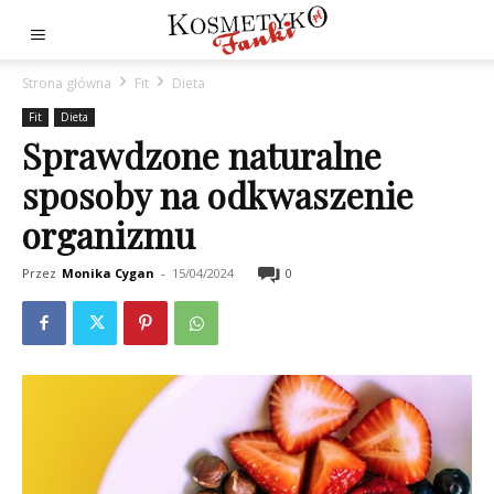
Strona główna
Fit
Dieta
Fit
Dieta
Sprawdzone naturalne
sposoby na odkwaszenie
organizmu
Przez
Monika Cygan
-
15/04/2024
0