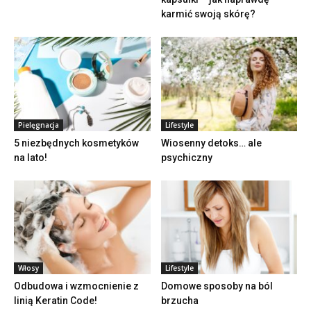
karmić swoją skórę?
Pielęgnacja
Lifestyle
5 niezbędnych kosmetyków
Wiosenny detoks… ale
na lato!
psychiczny
Włosy
Lifestyle
Odbudowa i wzmocnienie z
Domowe sposoby na ból
linią Keratin Code!
brzucha