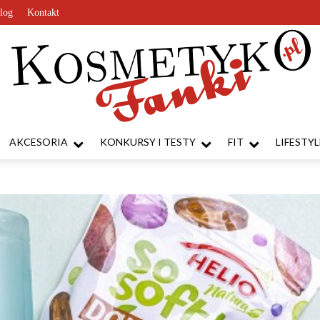
log
Kontakt
AKCESORIA
KONKURSY I TESTY
FIT
LIFESTYL
KosmetykoFanki.pl