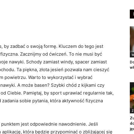
s, by zadbać o swoją formę. Kluczem do tego jest
fizyczna. Zacznijmy od ćwiczeń. To nie musi być
W
woje nawyki. Schody zamiast windy, spacer zamiast
Do
wł
chodu. Ta piękna, złota jesień pozwala nam cieszyć
m powietrzu. Warto to wykorzystać i wybrać
nawyki. A może basen? Szybki chód z kijkami czy
d Ciebie. Pamiętaj, by sport uprawiać regularnie tak,
d zadania sobie pytania, która aktywność fizyczna
Z
Zu
j punktem jest odpowiednie nawodnienie. Jeśli
d
ję
 aplikację, która będzie przypominać o zbliżającej się