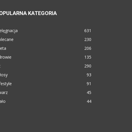
OPULARNA KATEGORIA
elęgnacja
631
olecane
230
eta
206
drowie
135
t
290
łosy
93
festyle
91
warz
45
ało
44