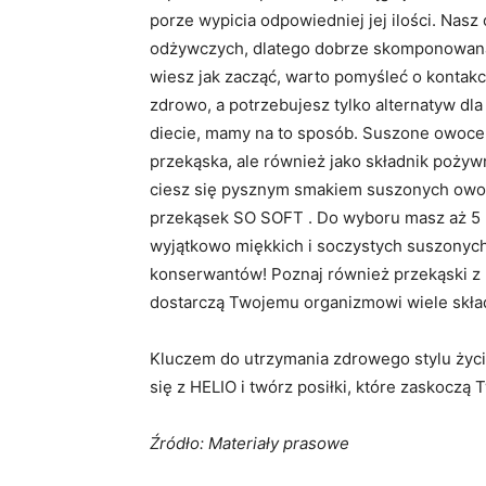
porze wypicia odpowiedniej jej ilości. Nas
odżywczych, dlatego dobrze skomponowana 
wiesz jak zacząć, warto pomyśleć o kontakci
zdrowo, a potrzebujesz tylko alternatyw dl
diecie, mamy na to sposób. Suszone owoce 
przekąska, ale również jako składnik pożywn
ciesz się pysznym smakiem suszonych owoc
przekąsek SO SOFT . Do wyboru masz aż 5 p
wyjątkowo miękkich i soczystych suszonych
konserwantów! Poznaj również przekąski z 
dostarczą Twojemu organizmowi wiele skł
Kluczem do utrzymania zdrowego stylu życia j
się z HELIO i twórz posiłki, które zaskocz
Źródło: Materiały prasowe