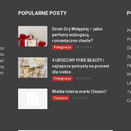
POPULARNE POSTY
P
Dzień Gry Wstępnej – jakie
Pi
perfumy wzbogacą
P
romantyczne chwile?
08/11/2024
Pielęgnacja
Di
ce
lu
Z
zać
4 URODZINY PURE BEAUTY i
Fi
się
najlepsze pomysły na prezent
dla siebie...
i.
W
"
08/11/2024
Pielęgnacja
Li
T
Wielka loteria marki Cleanic!
11/06/2024
Polecane
Ci