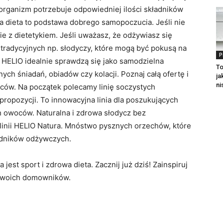
z organizm potrzebuje odpowiedniej ilości składników
dieta to podstawa dobrego samopoczucia. Jeśli nie
e z dietetykiem. Jeśli uważasz, że odżywiasz się
a tradycyjnych np. słodyczy, które mogą być pokusą na
P
HELIO idealnie sprawdzą się jako samodzielna
To
ych śniadań, obiadów czy kolacji. Poznaj całą ofertę i
ja
ni
ów. Na początek polecamy linię soczystych
ropozycji. To innowacyjna linia dla poszukujących
 owoców. Naturalna i zdrowa słodycz bez
linii HELIO Natura. Mnóstwo pysznych orzechów, które
adników odżywczych.
est sport i zdrowa dieta. Zacznij już dziś! Zainspiruj
ą Twoich domowników.