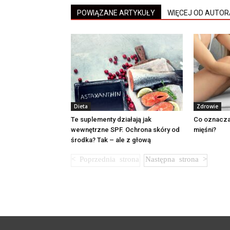
POWIĄZANE ARTYKUŁY
WIĘCEJ OD AUTOR
Dieta
Zdrowie
Te suplementy działają jak
Co oznacza
wewnętrzne SPF. Ochrona skóry od
mięśni?
środka? Tak – ale z głową