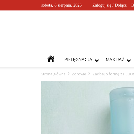
sobota, 8 sierpnia, 2026
Zaloguj się / Dołącz
B
KOSMETYKOFANKI
PIELĘGNACJA
MAKIJAŻ
Strona główna
Zdrowie
Zadbaj o formę z HELIO!