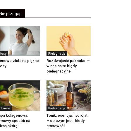
Nie przegap
łosy
Pielęgnacja
mowe zioła na piękne
Rozdwajanie paznokci –
osy
winne są te błędy
pielęgnacyjne
drowie
Pielęgnacja
pa kolagenowa:
Tonik, esencja, hydrolat
omowy sposób na
– co czym jest i kiedy
drną skórę
stosować?