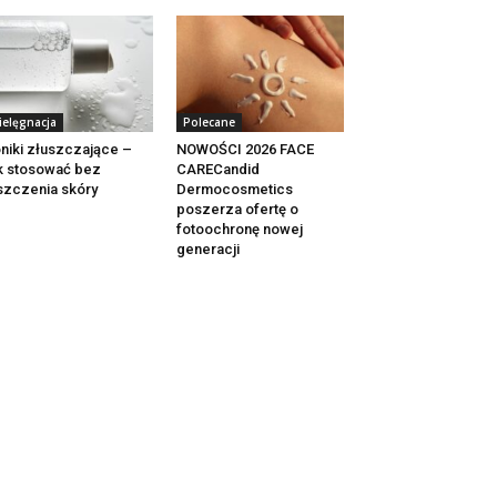
ielęgnacja
Polecane
niki złuszczające –
NOWOŚCI 2026 FACE
k stosować bez
CARECandid
szczenia skóry
Dermocosmetics
poszerza ofertę o
fotoochronę nowej
generacji