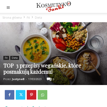
Strona główna
Fit
Dieta
Fit
Dieta
TOP 3 przepisy wegańskie, które
posmakują każdemu!
Przez
JustynaB
-
17/03/2023
0