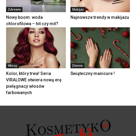
Zdrowie
Makijaż
Nowy boom: woda
Najnowsze trendy w makijażu
chlorofilowa – hit czy mit?
Włosy
Dłonie
Kolor, który trwa! Seria
Świąteczny manicure !
VIRALOWE otwiera nową erę
pielęgnacji włosów
farbowanych