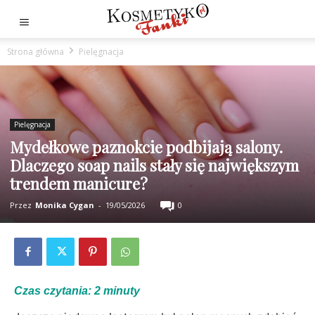
Strona główna
Pielęgnacja
Pielęgnacja
Mydełkowe paznokcie podbijają salony.
Dlaczego soap nails stały się największym
trendem manicure?
Przez
Monika Cygan
-
19/05/2026
0
Czas czytania:
2
minuty