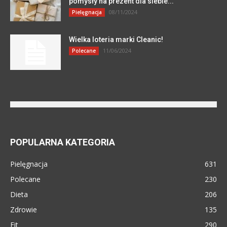
pomysły na prezent dla siebie...
08/11/2024
Pielęgnacja
Wielka loteria marki Cleanic!
11/06/2024
Polecane
POPULARNA KATEGORIA
Pielęgnacja
631
Polecane
230
Dieta
206
Zdrowie
135
Fit
290