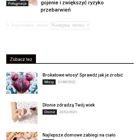
gojenie i zwiększyć ryzyko
Pielęgnacja
przebarwień
Zobacz też
Brokatowe włosy! Sprawdź jak je zrobić
01/08/2022
Włosy
Dłonie zdradzą Twój wiek
20/02/2025
Dłonie
Najlepsze domowe zabiegi na ciało