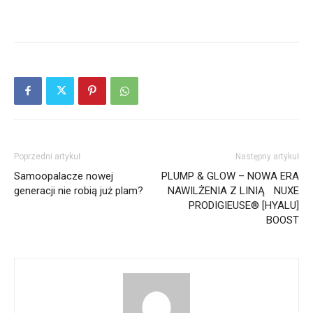
Poprzedni artykuł
Następny artykuł
Samoopalacze nowej
PLUMP & GLOW – NOWA ERA
generacji nie robią już plam?
NAWILŻENIA Z LINIĄ NUXE
PRODIGIEUSE® [HYALU]
BOOST