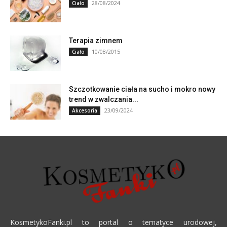
28/08/2024
Ciało
Terapia zimnem
10/08/2015
Ciało
Szczotkowanie ciała na sucho i mokro nowy
trend w zwalczania...
23/09/2024
Akcesoria
KosmetykoFanki.pl to portal o tematyce urodowej,