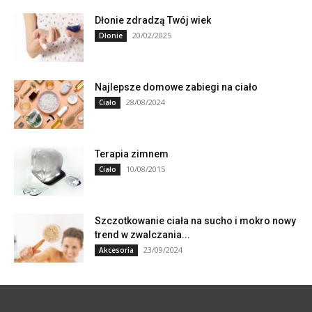
Dłonie zdradzą Twój wiek
20/02/2025
Dłonie
Najlepsze domowe zabiegi na ciało
28/08/2024
Ciało
Terapia zimnem
10/08/2015
Ciało
Szczotkowanie ciała na sucho i mokro nowy
trend w zwalczania...
23/09/2024
Akcesoria