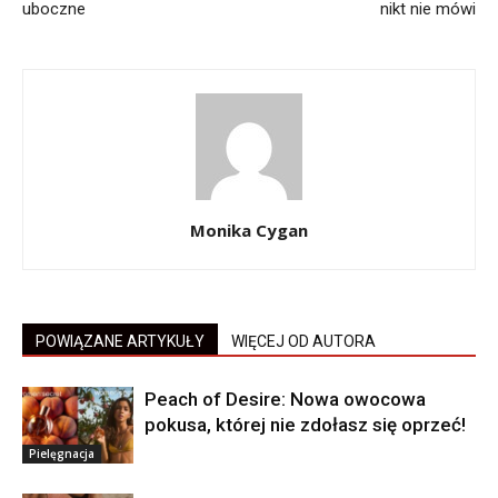
uboczne
nikt nie mówi
Monika Cygan
POWIĄZANE ARTYKUŁY
WIĘCEJ OD AUTORA
Peach of Desire: Nowa owocowa
pokusa, której nie zdołasz się oprzeć!
Pielęgnacja