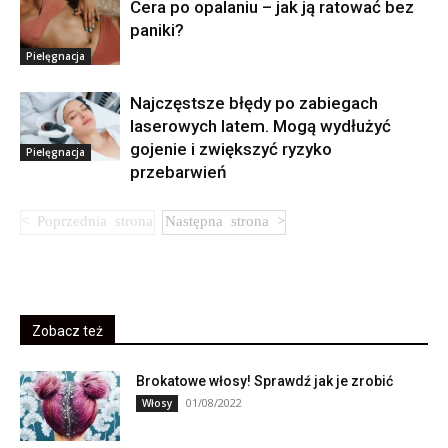
Cera po opalaniu – jak ją ratować bez
paniki?
Pielęgnacja
Najczęstsze błędy po zabiegach
laserowych latem. Mogą wydłużyć
gojenie i zwiększyć ryzyko
Pielęgnacja
przebarwień
Zobacz też
Brokatowe włosy! Sprawdź jak je zrobić
01/08/2022
Włosy