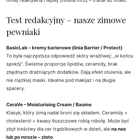
mniej reaktywna i lepiej znosiła mróz – trafiał do finału.
Test redakcyjny – nasze zimowe
pewniaki
BasicLab
– kremy barierowe (linia Barrier / Protect)
To była najczęstsza odpowiedź skóry wrażliwej: „w końcu
spokój”. Świetne proporcje lipidów, ceramidy, brak
zbędnych drażniących dodatków. Dają efekt otulenia, ale
nie ciężkiej maski. Idealne pod makijaż i na długie
spacery.
CeraVe
– Moisturising Cream / Baume
Klasyk, który zimą nadal broni się składem. Ceramidy +
cholesterol + kwasy tłuszczowe robią robotę. Może być
zbyt treściwy dla cer trądzikowych w dzień, ale
na noc
lub po mrozie – złoto
.