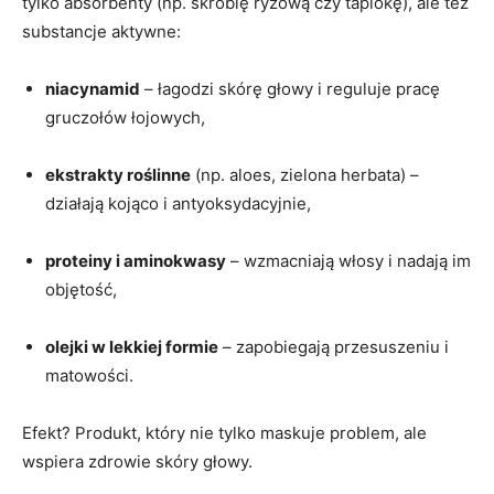
tylko absorbenty (np. skrobię ryżową czy tapiokę), ale też
substancje aktywne:
niacynamid
– łagodzi skórę głowy i reguluje pracę
gruczołów łojowych,
ekstrakty roślinne
(np. aloes, zielona herbata) –
działają kojąco i antyoksydacyjnie,
proteiny i aminokwasy
– wzmacniają włosy i nadają im
objętość,
olejki w lekkiej formie
– zapobiegają przesuszeniu i
matowości.
Efekt? Produkt, który nie tylko maskuje problem, ale
wspiera zdrowie skóry głowy.