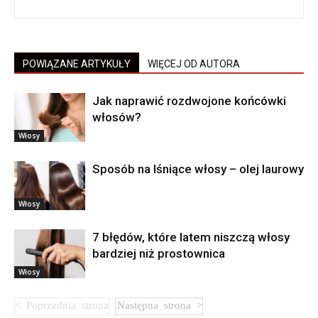
POWIĄZANE ARTYKUŁY
WIĘCEJ OD AUTORA
Jak naprawić rozdwojone końcówki
włosów?
Włosy
Sposób na lśniące włosy – olej laurowy
Włosy
7 błędów, które latem niszczą włosy
bardziej niż prostownica
Włosy