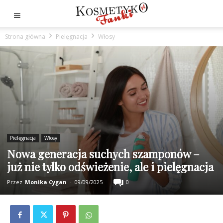
Strona główna
Pielęgnacja
Włosy
Pielęgnacja
Włosy
Nowa generacja suchych szamponów –
już nie tylko odświeżenie, ale i pielęgnacja
Przez
Monika Cygan
-
09/09/2025
0