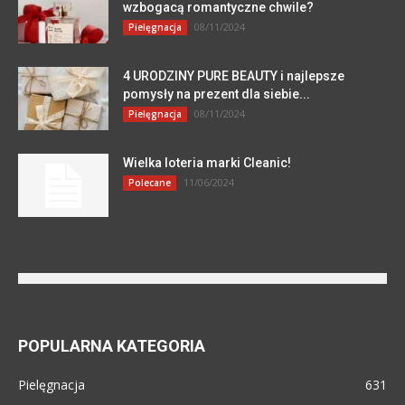
wzbogacą romantyczne chwile?
08/11/2024
Pielęgnacja
4 URODZINY PURE BEAUTY i najlepsze
pomysły na prezent dla siebie...
08/11/2024
Pielęgnacja
Wielka loteria marki Cleanic!
11/06/2024
Polecane
POPULARNA KATEGORIA
Pielęgnacja
631