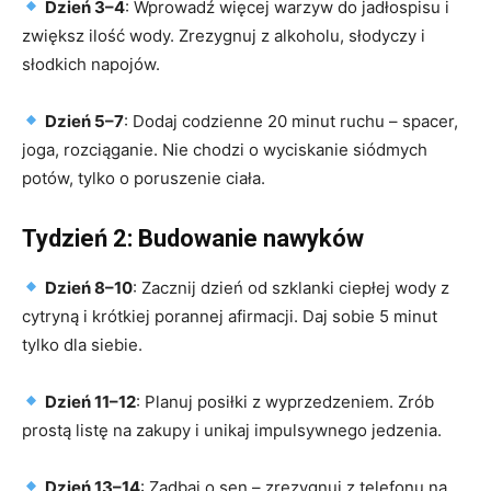
Dzień 3–4
: Wprowadź więcej warzyw do jadłospisu i
zwiększ ilość wody. Zrezygnuj z alkoholu, słodyczy i
słodkich napojów.
Dzień 5–7
: Dodaj codzienne 20 minut ruchu – spacer,
joga, rozciąganie. Nie chodzi o wyciskanie siódmych
potów, tylko o poruszenie ciała.
Tydzień 2: Budowanie nawyków
Dzień 8–10
: Zacznij dzień od szklanki ciepłej wody z
cytryną i krótkiej porannej afirmacji. Daj sobie 5 minut
tylko dla siebie.
Dzień 11–12
: Planuj posiłki z wyprzedzeniem. Zrób
prostą listę na zakupy i unikaj impulsywnego jedzenia.
Dzień 13–14
: Zadbaj o sen – zrezygnuj z telefonu na