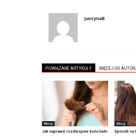
JustynaB
POWIĄZANE ARTYKUŁY
WIĘCEJ OD AUTOR
Włosy
Włosy
Jak naprawić rozdwojone końcówki
Sposób na l