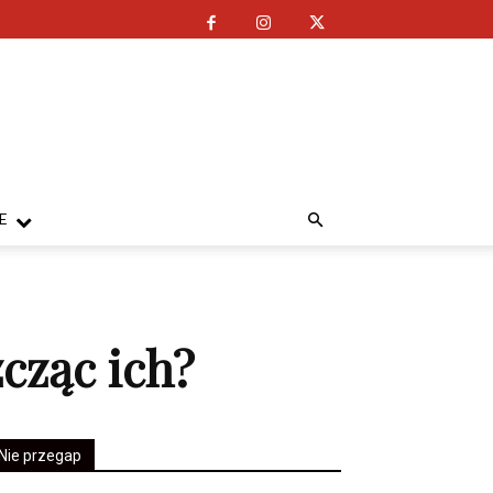
E
cząc ich?
Nie przegap