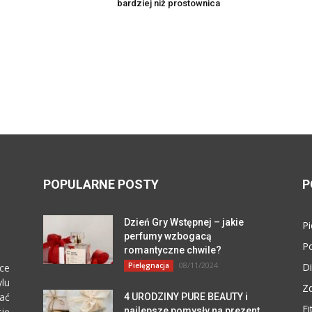
bardziej niż prostownica
POPULARNE POSTY
P
Dzień Gry Wstępnej – jakie
Pi
perfumy wzbogacą
P
romantyczne chwile?
08/11/2024
Pielęgnacja
Di
ce
lu
Z
zać
4 URODZINY PURE BEAUTY i
Fi
się
najlepsze pomysły na prezent