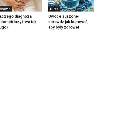
drowie
Dieta
aczego diagnoza
Owoce suszone-
dometriozy trwa tak
sprawdź jak kupować,
ugo?
aby były zdrowe!