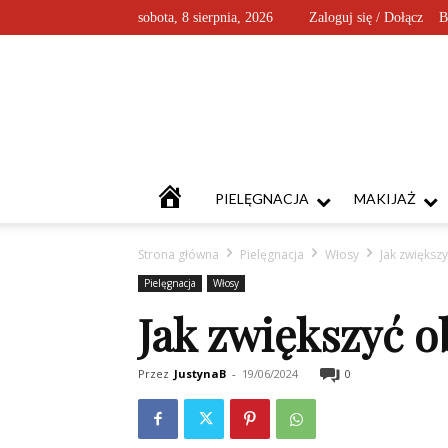
sobota, 8 sierpnia, 2026
Zaloguj się / Dołącz
B
KOSMETYKOFANKI
PIELĘGNACJA
MAKIJAŻ
Strona główna
Pielęgnacja
Włosy
Jak zwiększ
Pielęgnacja
Włosy
Jak zwiększyć o
Przez
JustynaB
-
19/06/2024
0