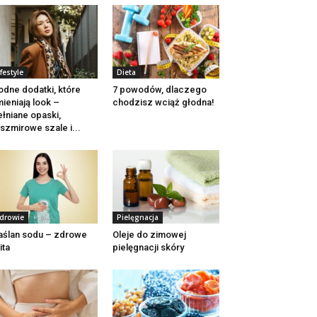
ifestyle
Dieta
dne dodatki, które
7 powodów, dlaczego
ieniają look –
chodzisz wciąż głodna!
łniane opaski,
szmirowe szale i...
drowie
Pielęgnacja
ślan sodu – zdrowe
Oleje do zimowej
ita
pielęgnacji skóry