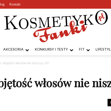
log
Kontakt
AKCESORIA
KONKURSY I TESTY
FIT
LIFESTYL
KosmetykoFanki.pl
yć objętość włosów nie niszcząc ich?
bjętość włosów nie nisz