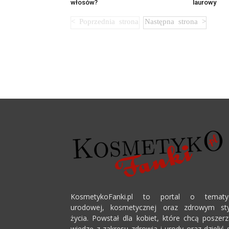
włosów?
laurowy
KosmetykoFanki.pl to portal o tematy
urodowej, kosmetycznej oraz zdrowym sty
życia. Powstał dla kobiet, które chcą poszer
wiedzę z zakresu zdrowia i urody oraz dzielić 