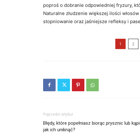
poproś o dobranie odpowiedniej fryzury, kt
Naturalne złudzenie większej ilości włosów
stopniowanie oraz jaśniejsze refleksy i pas
1
2
Poprzedni artykuł
Błędy, które popełniasz biorąc prysznic lub kąpi
jak ich uniknąć?