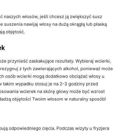
 naszych włosów, jeśli chcesz ją zwiększyć susz
e suszenia nawijaj włosy na dużą okrągłą lub płaską
ają objętość.
ek
e przynieść zaskakujące rezultaty. Wybieraj wcierki,
 zrezygnuj z tych zawierających alkohol, ponieważ może
ych osób wcierki mogą dodatkowo obciążać włosy u
w takim wypadku stosuj je na 2-3 godziny przed
sowania wcierek na skórę głowy może być wzrost
odadzą objętości Twoim włosom w naturalny sposób!
bują odpowiedniego cięcia. Podczas wizyty u fryzjera