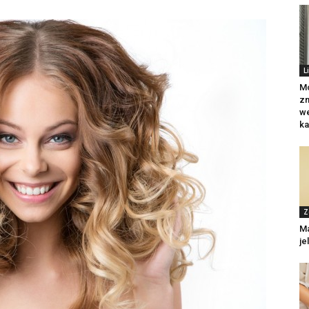
L
Mo
zm
we
ka
Z
Ma
jel