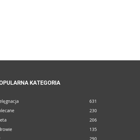
OPULARNA KATEGORIA
elęgnacja
631
olecane
230
eta
206
drowie
135
t
290