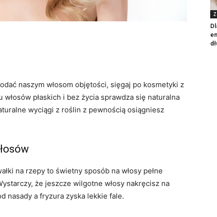
Z
Dl
en
dł
dać naszym włosom objętości, sięgaj po kosmetyki z
ku włosów płaskich i bez życia sprawdza się naturalna
 naturalne wyciągi z roślin z pewnością osiągniesz
włosów
ałki na rzepy to świetny sposób na włosy pełne
Wystarczy, że jeszcze wilgotne włosy nakręcisz na
od nasady a fryzura zyska lekkie fale.