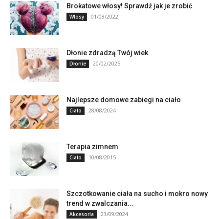
Brokatowe włosy! Sprawdź jak je zrobić
01/08/2022
Włosy
Dłonie zdradzą Twój wiek
20/02/2025
Dłonie
Najlepsze domowe zabiegi na ciało
28/08/2024
Ciało
Terapia zimnem
10/08/2015
Ciało
Szczotkowanie ciała na sucho i mokro nowy
trend w zwalczania...
23/09/2024
Akcesoria