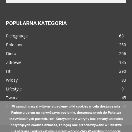
POPULARNA KATEGORIA
Pielęgnacja
631
Polecane
230
Dieta
206
Zdrowie
135
Fit
290
Włosy
93
Lifestyle
91
Twarz
45
Ciało
44
W ramach naszej witryny stosujemy pliki cookies w celu dostarczania
Państwu usług na najwyższym poziomie, dostosowanych do Państwa
indywidualnych potrzeb.<br> Korzystanie z witryny bez zmiany ustawień
dotyczących cookies oznacza, że będą one przechowywane w Państwa
urządzeniu i wykorzystywane przez witrynę.<br> W każdym momencie