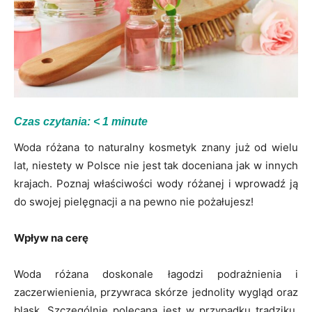
Czas czytania:
< 1
minute
Woda różana to naturalny kosmetyk znany już od wielu
lat, niestety w Polsce nie jest tak doceniana jak w innych
krajach. Poznaj właściwości wody różanej i wprowadź ją
do swojej pielęgnacji a na pewno nie pożałujesz!
Wpływ na cerę
Woda różana doskonale łagodzi podrażnienia i
zaczerwienienia, przywraca skórze jednolity wygląd oraz
blask. Szczególnie polecana jest w przypadku trądziku,