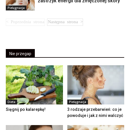
zastrzyk energii dla zmęczonej skóry
Pielęgnacja
Nie przegap
Dieta
Pielęgnacja
Sięgnij po kalarepkę!
3 rodzaje przebarwień: co je
powoduje i jak z nimi walczyć