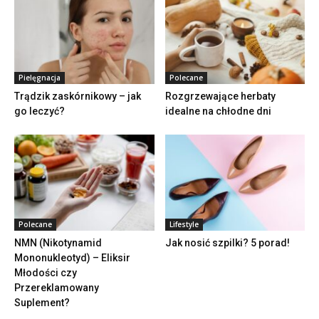
Pielęgnacja
Polecane
Trądzik zaskórnikowy – jak
Rozgrzewające herbaty
go leczyć?
idealne na chłodne dni
Polecane
Lifestyle
NMN (Nikotynamid
Jak nosić szpilki? 5 porad!
Mononukleotyd) – Eliksir
Młodości czy
Przereklamowany
Suplement?