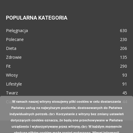
POPULARNA KATEGORIA
Pielęgnacja
630
Polecane
230
Dieta
206
Zdrowie
135
Fit
290
Włosy
93
Lifestyle
91
Twarz
45
Ciało
44
W ramach naszej witryny stosujemy pliki cookies w celu dostarczania
Państwu usług na najwyższym poziomie, dostosowanych do Państwa
indywidualnych potrzeb.<br> Korzystanie z witryny bez zmiany ustawień
dotyczących cookies oznacza, że będą one przechowywane w Państwa
urządzeniu i wykorzystywane przez witrynę.<br> W każdym momencie
O nas
Kontakt
Regulamin
Polityka bezpieczeństwa
obsługa plików cookies może zostać wyłączona.
Więcej informacji