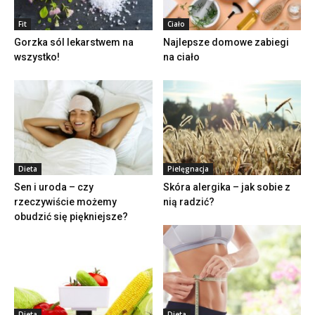
Fit
Ciało
Gorzka sól lekarstwem na
Najlepsze domowe zabiegi
wszystko!
na ciało
Dieta
Pielęgnacja
Sen i uroda – czy
Skóra alergika – jak sobie z
rzeczywiście możemy
nią radzić?
obudzić się piękniejsze?
Dieta
Dieta