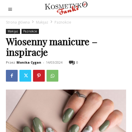
Strona główna
Makijaż
Paznokcie
Makijaż
Paznokcie
Wiosenny manicure –
inspiracje
Przez
Monika Cygan
-
14/03/2024
0