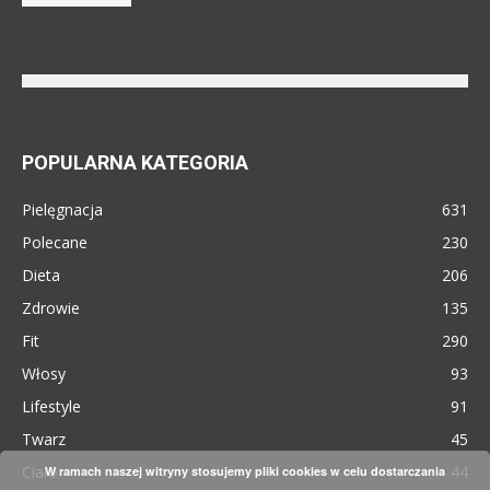
POPULARNA KATEGORIA
Pielęgnacja
631
Polecane
230
Dieta
206
Zdrowie
135
Fit
290
Włosy
93
Lifestyle
91
Twarz
45
Ciało
44
W ramach naszej witryny stosujemy pliki cookies w celu dostarczania