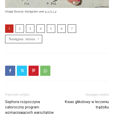
Image Source: Instagram user y_u_k_i_y
1
2
3
4
5
6
7
Poprzedni artykuł
Następny artykuł
Sephora rozpoczyna
Kwas glikolowy w leczeniu
całoroczny program
trądziku
wzmacniających warsztatów