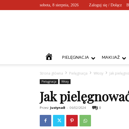
sobota, 8 sierpnia, 2026
Zaloguj się / Dołącz
B
KOSMETYKOFANKI
PIELĘGNACJA
MAKIJAŻ
Strona główna
Pielęgnacja
Włosy
Jak pielęgn
Pielęgnacja
Włosy
Jak pielęgnowa
Przez
JustynaB
-
06/02/2024
0