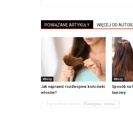
POWIĄZANE ARTYKUŁY
WIĘCEJ OD AUTOR
Włosy
Włosy
Jak naprawić rozdwojone końcówki
Sposób na l
włosów?
laurowy