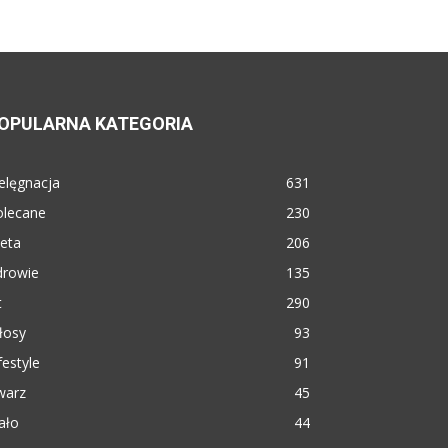
OPULARNA KATEGORIA
elęgnacja
631
olecane
230
eta
206
drowie
135
t
290
łosy
93
festyle
91
warz
45
ało
44