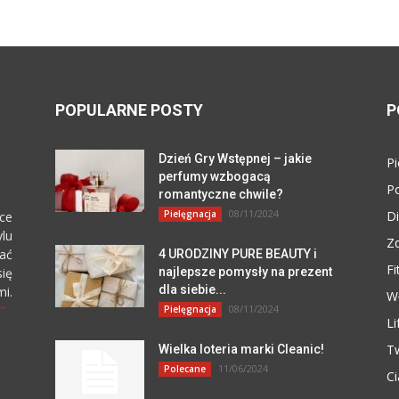
POPULARNE POSTY
P
Dzień Gry Wstępnej – jakie
Pi
perfumy wzbogacą
P
romantyczne chwile?
08/11/2024
Pielęgnacja
Di
ce
lu
Z
zać
4 URODZINY PURE BEAUTY i
Fi
się
najlepsze pomysły na prezent
dla siebie...
i.
W
"
08/11/2024
Pielęgnacja
Li
T
Wielka loteria marki Cleanic!
11/06/2024
Polecane
Ci