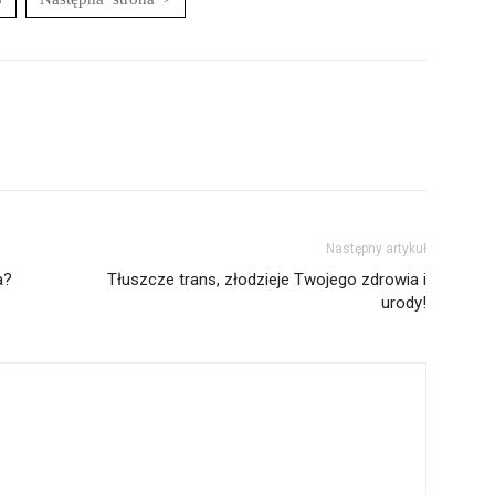
Następny artykuł
a?
Tłuszcze trans, złodzieje Twojego zdrowia i
urody!