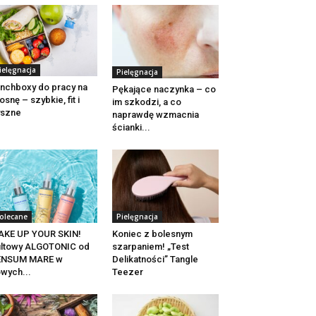
ielęgnacja
Pielęgnacja
nchboxy do pracy na
Pękające naczynka – co
osnę – szybkie, fit i
im szkodzi, a co
yszne
naprawdę wzmacnia
ścianki...
olecane
Pielęgnacja
AKE UP YOUR SKIN!
Koniec z bolesnym
ultowy ALGOTONIC od
szarpaniem! „Test
ENSUM MARE w
Delikatności” Tangle
wych...
Teezer