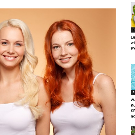
P
Lu
wi
p
P
W
K
S
no