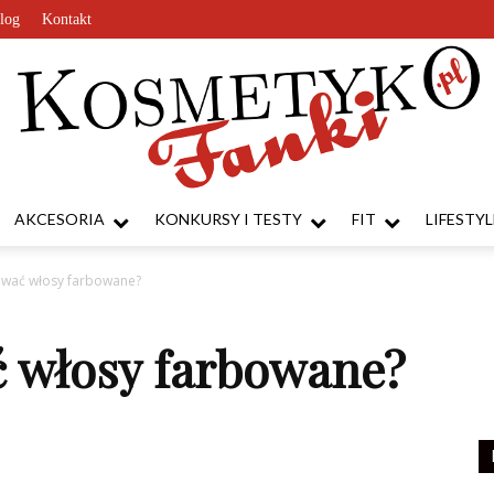
log
Kontakt
AKCESORIA
KONKURSY I TESTY
FIT
LIFESTYL
KosmetykoFanki.pl
ować włosy farbowane?
ć włosy farbowane?