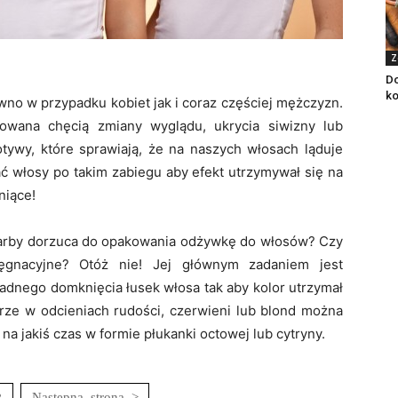
Z
Do
ko
no w przypadku kobiet jak i coraz częściej mężczyzn.
wana chęcią zmiany wyglądu, ukrycia siwizny lub
tywy, które sprawiają, że na naszych włosach ląduje
ać włosy po takim zabiegu aby efekt utrzymywał się na
niące!
 farby dorzuca do opakowania odżywkę do włosów? Czy
lęgnacyjne? Otóż nie! Jej głównym zadaniem jest
adnego domknięcia łusek włosa tak aby kolor utrzymał
orze w odcieniach rudości, czerwieni lub blond można
 jakiś czas w formie płukanki octowej lub cytryny.
3