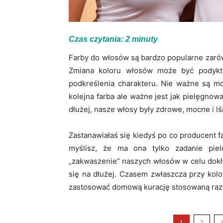
Czas czytania:
2
minuty
Farby do włosów są bardzo popularne zarów
Zmiana koloru włosów może być podykto
podkreślenia charakteru. Nie ważne są mo
kolejna farba ale ważne jest jak pielęgnow
dłużej, nasze włosy były zdrowe, mocne i lś
Zastanawiałaś się kiedyś po co producent
myślisz, że ma ona tylko zadanie pie
„zakwaszenie” naszych włosów w celu dokł
się na dłużej. Czasem zwłaszcza przy kol
zastosować domową kurację stosowaną raz na
1
2