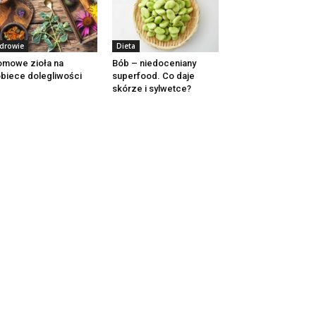
drowie
Dieta
mowe zioła na
Bób – niedoceniany
biece dolegliwości
superfood. Co daje
skórze i sylwetce?