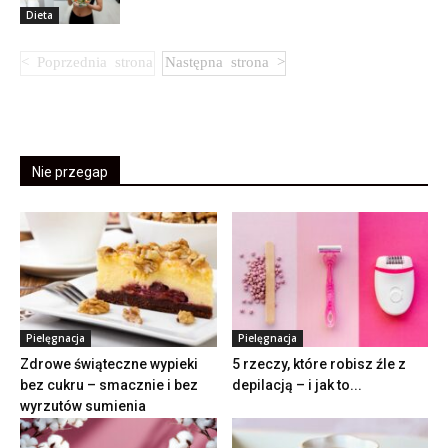
Dieta
Nie przegap
Pielęgnacja
Pielęgnacja
Zdrowe świąteczne wypieki
5 rzeczy, które robisz źle z
bez cukru – smacznie i bez
depilacją – i jak to...
wyrzutów sumienia