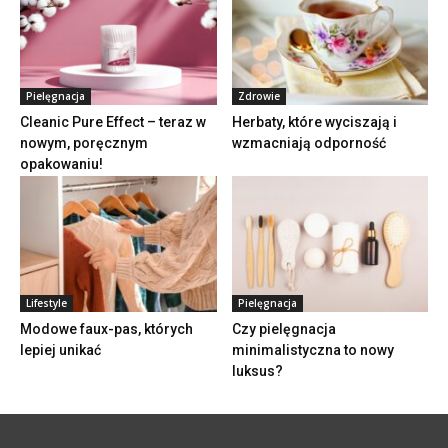
Pielęgnacja
Zdrowie
Cleanic Pure Effect – teraz w
Herbaty, które wyciszają i
nowym, poręcznym
wzmacniają odporność
opakowaniu!
Lifestyle
Pielęgnacja
Modowe faux-pas, których
Czy pielęgnacja
lepiej unikać
minimalistyczna to nowy
luksus?