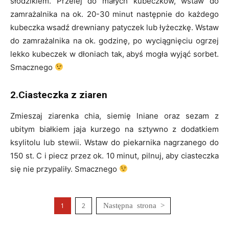
słodzikiem. Przelej do małych kubeczków, wstaw do
zamrażalnika na ok. 20-30 minut następnie do każdego
kubeczka wsadź drewniany patyczek lub łyżeczkę. Wstaw
do zamrażalnika na ok. godzinę, po wyciągnięciu ogrzej
lekko kubeczek w dłoniach tak, abyś mogła wyjąć sorbet.
Smacznego
2.Ciasteczka z ziaren
Zmieszaj ziarenka chia, siemię lniane oraz sezam z
ubitym białkiem jaja kurzego na sztywno z dodatkiem
ksylitolu lub stewii. Wstaw do piekarnika nagrzanego do
150 st. C i piecz przez ok. 10 minut, pilnuj, aby ciasteczka
się nie przypaliły. Smacznego
1
2