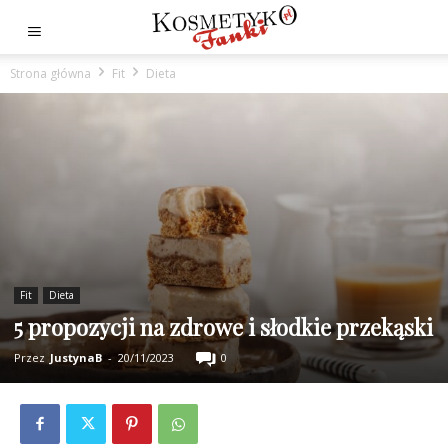
Strona główna
Fit
Dieta
Fit
Dieta
5 propozycji na zdrowe i słodkie przekąski
Przez
JustynaB
-
20/11/2023
0