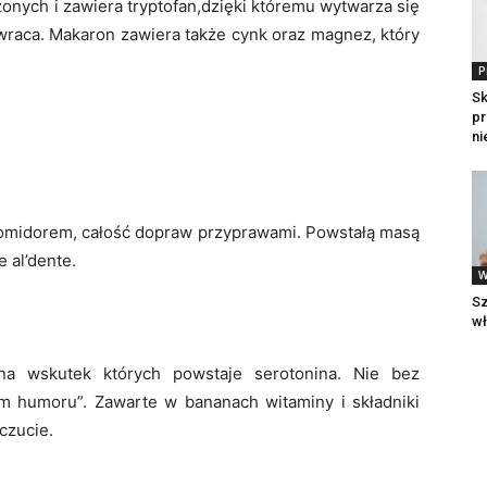
nych i zawiera tryptofan,dzięki któremu wytwarza się
wraca. Makaron zawiera także cynk oraz magnez, który
P
Sk
pr
ni
 pomidorem, całość dopraw przyprawami. Powstałą masą
 al’dente.
W
Sz
wł
a wskutek których powstaje serotonina. Nie bez
m humoru”. Zawarte w bananach witaminy i składniki
czucie.