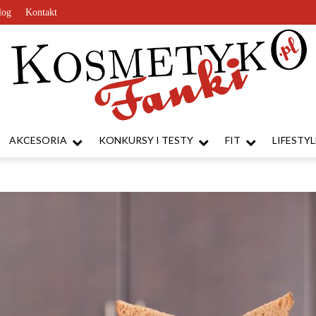
log
Kontakt
AKCESORIA
KONKURSY I TESTY
FIT
LIFESTYL
KosmetykoFanki.pl