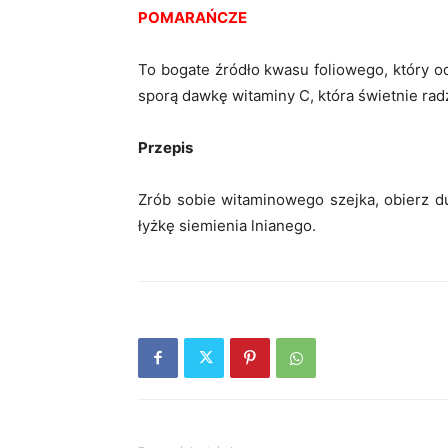
POMARAŃCZE
To bogate źródło kwasu foliowego, który o
sporą dawkę witaminy C, która świetnie rad
Przepis
Zrób sobie witaminowego szejka, obierz du
łyżkę siemienia lnianego.