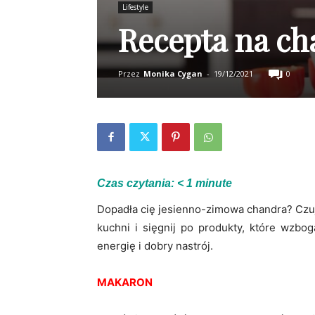
Lifestyle
Recepta na c
Przez
Monika Cygan
-
19/12/2021
0
Czas czytania:
< 1
minute
Dopadła cię jesienno-zimowa chandra? Czujes
kuchni i sięgnij po produkty, które wzbo
energię i dobry nastrój.
MAKARON