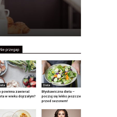
Nie przegap
ieta
Dieta
 powinna zawierać
Błyskawiczna dieta –
eta w wieku dojrzałym?
poczuj się lekko jeszcze
przed sezonem!