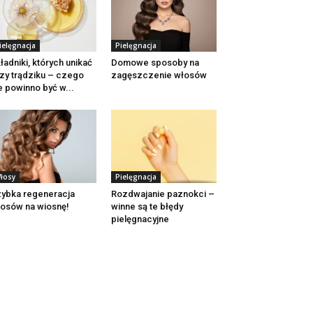
ielęgnacja
Pielęgnacja
ładniki, których unikać
Domowe sposoby na
zy trądziku – czego
zagęszczenie włosów
e powinno być w...
łosy
Pielęgnacja
ybka regeneracja
Rozdwajanie paznokci –
osów na wiosnę!
winne są te błędy
pielęgnacyjne