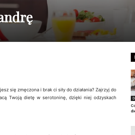
handrę
z się zmęczona i brak ci siły do działania? Zajrzyj do
gacą Twoją dietę w serotoninę, dzięki niej odzyskach
D
Co
di