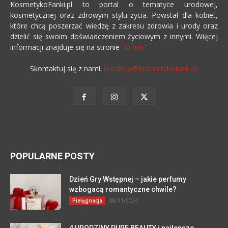
KosmetykoFanki.pl to portal o tematyce urodowej,
kosmetycznej oraz zdrowym stylu życia. Powstał dla kobiet,
które chcą poszerzać wiedzę z zakresu zdrowia i urody oraz
dzielić się swoim doświadczeniem życiowym z innymi. Więcej
informacji znajduje się na stronie
"O nas"
Skontaktuj się z nami:
redakcja@kosmetykofanki.pl
POPULARNE POSTY
Dzień Gry Wstępnej – jakie perfumy
wzbogacą romantyczne chwile?
08/11/2024
Pielęgnacja
4 URODZINY PURE BEAUTY i najlepsze