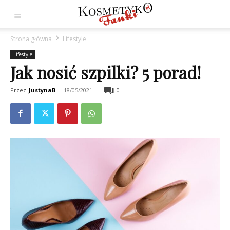
Strona główna
Lifestyle
Lifestyle
Jak nosić szpilki? 5 porad!
Przez
JustynaB
-
18/05/2021
0