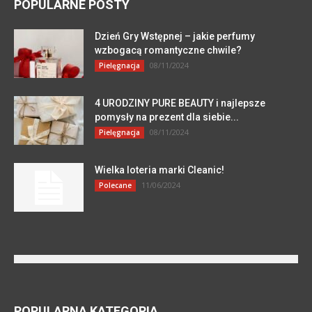
POPULARNE POSTY
Dzień Gry Wstępnej – jakie perfumy
wzbogacą romantyczne chwile?
08/11/2024
Pielęgnacja
4 URODZINY PURE BEAUTY i najlepsze
pomysły na prezent dla siebie...
08/11/2024
Pielęgnacja
Wielka loteria marki Cleanic!
11/06/2024
Polecane
POPULARNA KATEGORIA