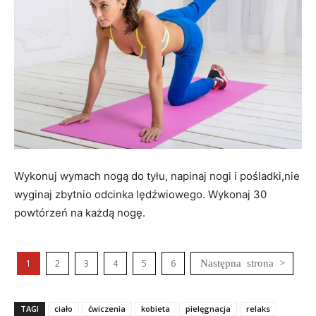
Wykonuj wymach nogą do tyłu, napinaj nogi i pośladki,nie
wyginaj zbytnio odcinka lędźwiowego. Wykonaj 30
powtórzeń na każdą nogę.
1
2
3
4
5
6
TAGI
ciało
ćwiczenia
kobieta
pielęgnacja
relaks