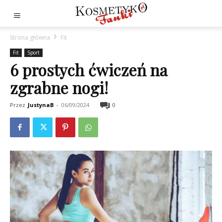
Strona główna
Fit
Fit
Sport
6 prostych ćwiczeń na
zgrabne nogi!
Przez
JustynaB
-
06/09/2024
0