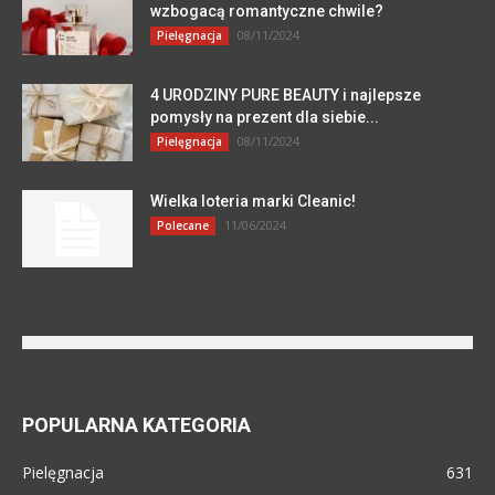
wzbogacą romantyczne chwile?
08/11/2024
Pielęgnacja
4 URODZINY PURE BEAUTY i najlepsze
pomysły na prezent dla siebie...
08/11/2024
Pielęgnacja
Wielka loteria marki Cleanic!
11/06/2024
Polecane
POPULARNA KATEGORIA
Pielęgnacja
631