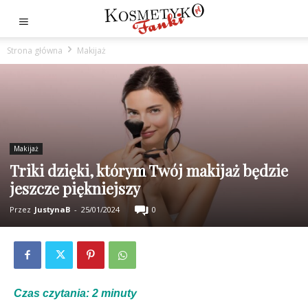
Strona główna
Makijaż
Makijaż
Triki dzięki, którym Twój makijaż będzie
jeszcze piękniejszy
Przez
JustynaB
-
25/01/2024
0
Czas czytania:
2
minuty