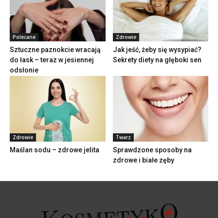
Polecane
Zdrowie
Sztuczne paznokcie wracają
Jak jeść, żeby się wysypiać?
do łask – teraz w jesiennej
Sekrety diety na głęboki sen
odsłonie
Zdrowie
Twarz
Maślan sodu – zdrowe jelita
Sprawdzone sposoby na
zdrowe i białe zęby