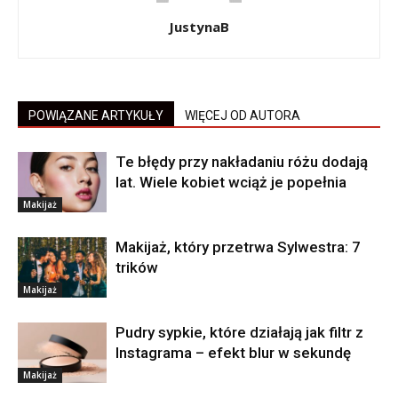
JustynaB
POWIĄZANE ARTYKUŁY
WIĘCEJ OD AUTORA
Te błędy przy nakładaniu różu dodają
lat. Wiele kobiet wciąż je popełnia
Makijaż
Makijaż, który przetrwa Sylwestra: 7
trików
Makijaż
Pudry sypkie, które działają jak filtr z
Instagrama – efekt blur w sekundę
Makijaż