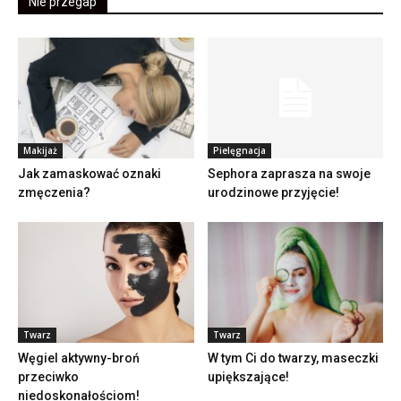
Nie przegap
Makijaż
Pielęgnacja
Jak zamaskować oznaki
Sephora zaprasza na swoje
zmęczenia?
urodzinowe przyjęcie!
Twarz
Twarz
Węgiel aktywny-broń
W tym Ci do twarzy, maseczki
przeciwko
upiększające!
niedoskonałościom!