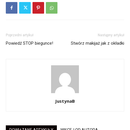
Poprzedni artykuł
Następny artykuł
Powiedź STOP biegunce!
Stwórz makijaż jak z okładki
JustynaB
POWIĄZANE ARTYKUŁY
WIĘCEJ OD AUTORA