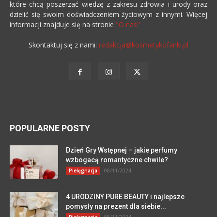
które chcą poszerzać wiedzę z zakresu zdrowia i urody oraz
dzielić się swoim doświadczeniem życiowym z innymi. Więcej
informacji znajduje się na stronie
"O nas"
Skontaktuj się z nami:
redakcja@kosmetykofanki.pl
POPULARNE POSTY
Dzień Gry Wstępnej – jakie perfumy
wzbogacą romantyczne chwile?
08/11/2024
Pielęgnacja
4 URODZINY PURE BEAUTY i najlepsze
pomysły na prezent dla siebie...
08/11/2024
Pielęgnacja