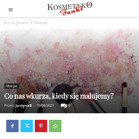
Strona główna
Makijaż
Makijaż
Co nas wkurza, kiedy się malujemy?
Przez
JustynaB
-
10/08/2021
0