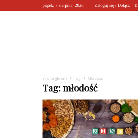
piątek, 7 sierpnia, 2026
Zaloguj się / Dołącz
B
Strona główna
Tagi
Młodość
Tag: młodość