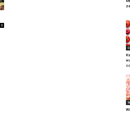
Mł
za
0
D
Ks
wa
co
M
Wi