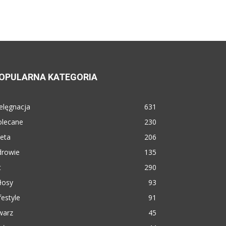
OPULARNA KATEGORIA
elęgnacja
631
olecane
230
eta
206
drowie
135
t
290
łosy
93
festyle
91
warz
45