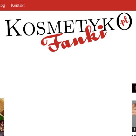
log
Kontakt
KosmetykoFanki.pl
T