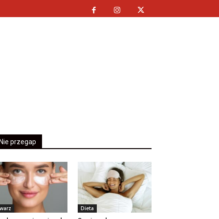
Nie przegap
warz
Dieta