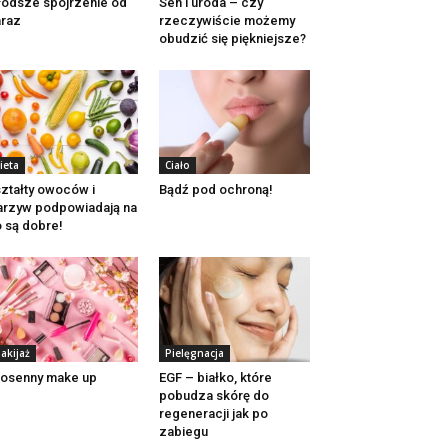
odsze spojrzenie od
Sen i uroda – czy
raz
rzeczywiście możemy
obudzić się piękniejsze?
ieta
Ciało
ztałty owoców i
Bądź pod ochroną!
rzyw podpowiadają na
 są dobre!
akijaż
Pielęgnacja
osenny make up
EGF – białko, które
pobudza skórę do
regeneracji jak po
zabiegu