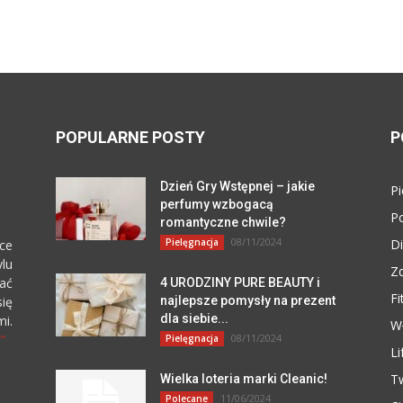
POPULARNE POSTY
P
Dzień Gry Wstępnej – jakie
Pi
perfumy wzbogacą
P
romantyczne chwile?
08/11/2024
Pielęgnacja
Di
ce
lu
Z
zać
4 URODZINY PURE BEAUTY i
Fi
się
najlepsze pomysły na prezent
dla siebie...
i.
W
"
08/11/2024
Pielęgnacja
Li
T
Wielka loteria marki Cleanic!
11/06/2024
Polecane