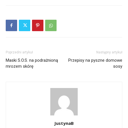
Poprzedni artykuł
Następny artykuł
Maski S.O.S. na podrażnioną
Przepisy na pyszne domowe
mrozem skórę
sosy
JustynaB