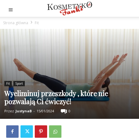
Strona główna
Fit
Fit
Sport
Wyeliminuj przeszkody , które nie
pozwalają Ci ćwiczyć!
Przez
JustynaB
-
15/01/2024
0