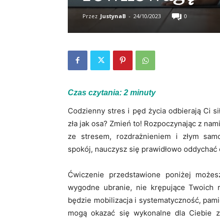
Przez
JustynaB
-
24/10/2023
0
Czas czytania:
2
minuty
Codzienny stres i pęd życia odbierają Ci s
zła jak osa? Zmień to! Rozpoczynając z nami
ze stresem, rozdrażnieniem i złym sa
spokój, nauczysz się prawidłowo oddychać o
Ćwiczenie przedstawione poniżej może
wygodne ubranie, nie krępujące Twoich
będzie mobilizacja i systematyczność, pami
mogą okazać się wykonalne dla Ciebie z