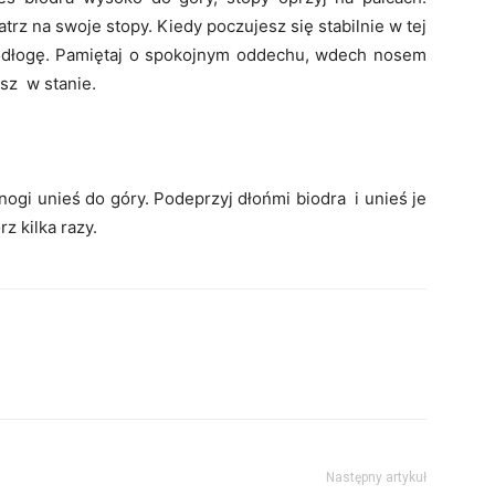
trz na swoje stopy. Kiedy poczujesz się stabilnie w tej
podłogę. Pamiętaj o spokojnym oddechu, wdech nosem
esz w stanie.
nogi unieś do góry. Podeprzyj dłońmi biodra i unieś je
z kilka razy.
Następny artykuł