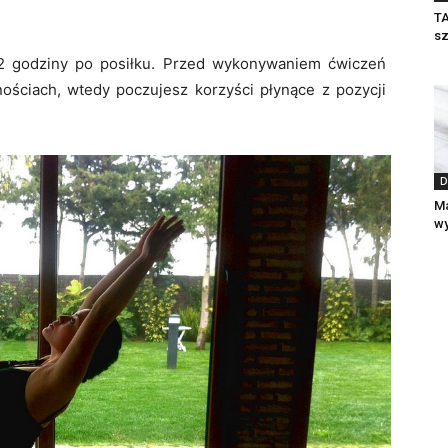
TA
sz
 2 godziny po posiłku. Przed wykonywaniem ćwiczeń
ściach, wtedy poczujesz korzyści płynące z pozycji
D
Ma
wy