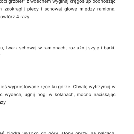
„koci grzbiet” z wdechem wyginaj kręgosłup podnosząc
 zaokrąglij plecy i schowaj głowę między ramiona.
owtórz 4 razy.
u, twarz schowaj w ramionach, rozluźnij szyję i barki.
y
 unieś wyprostowane ręce ku górze. Chwilę wytrzymaj w
biąc wydech, ugnij nogi w kolanach, mocno naciskając
zy.
eś biodra wysoko do góry, stopy oprzyj na palcach.