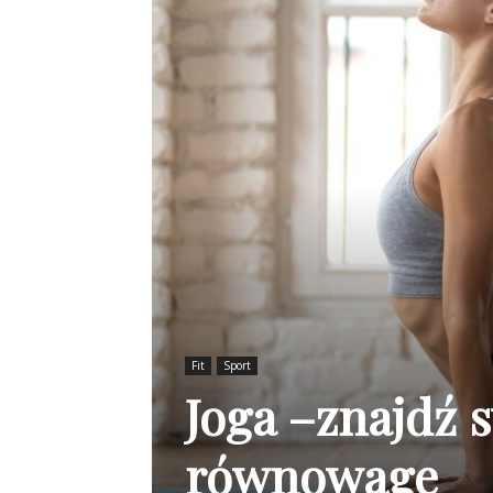
Fit
Sport
Joga –znajdź 
równowagę