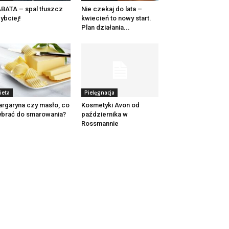
BATA – spal tłuszcz
Nie czekaj do lata –
ybciej!
kwiecień to nowy start.
Plan działania...
ieta
Pielęgnacja
rgaryna czy masło, co
Kosmetyki Avon od
brać do smarowania?
października w
Rossmannie