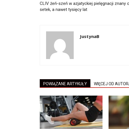
CLIV żeń-szeń w azjatyckiej pielęgnacji znany 
setek, a nawet tysięcy lat
JustynaB
POWIĄZANE ARTYKUŁY
WIĘCEJ OD AUTOR