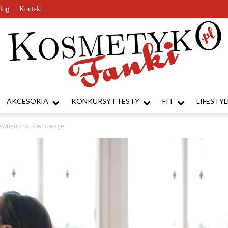
log
Kontakt
AKCESORIA
KONKURSY I TESTY
FIT
LIFESTYL
KosmetykoFanki.pl
wewnętrzną równowagę