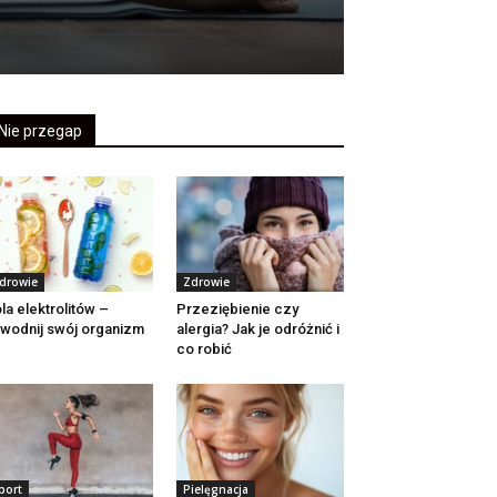
Nie przegap
drowie
Zdrowie
la elektrolitów –
Przeziębienie czy
wodnij swój organizm
alergia? Jak je odróżnić i
co robić
port
Pielęgnacja