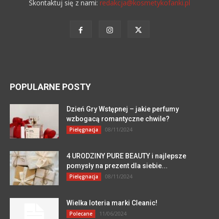
Skontaktuj się z nami:
redakcja@kosmetykofanki.pl
POPULARNE POSTY
Dzień Gry Wstępnej – jakie perfumy
wzbogacą romantyczne chwile?
08/11/2024
Pielęgnacja
4 URODZINY PURE BEAUTY i najlepsze
pomysły na prezent dla siebie...
08/11/2024
Pielęgnacja
Wielka loteria marki Cleanic!
11/06/2024
Polecane