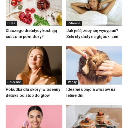
Dieta
Zdrowie
Dlaczego dietetycy kochają
Jak jeść, żeby się wysypiać?
suszone pomidory?
Sekrety diety na głęboki sen
Polecane
Włosy
Pobudka dla skóry: wiosenny
Idealne upięcia włosów na
detoks od stóp do głów
letnie dni